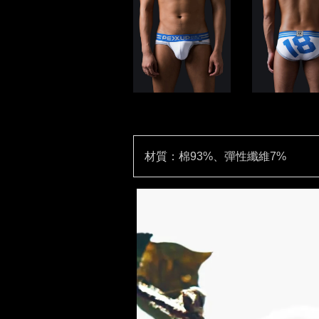
材質：棉93%、彈性纖維7%