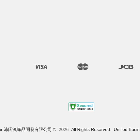
Tube
Visa
Master
JCB
r 沛氏澳織品開發有限公司 ©  2026  All Rights Reserved.  Unified Busin