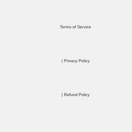
Terms of Service
                | 
Privacy Policy
                | 
Refund Policy