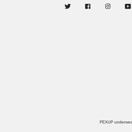
Twitter
Facebook
Instagram
You
PEXUP underwea