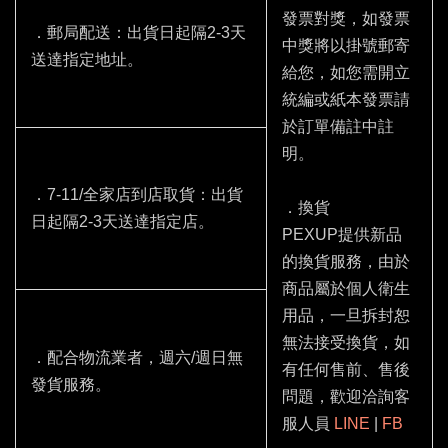
發票對獎，如發票
．郵局配送：出貨日起隔2-3天
中獎將以掛號郵寄
送達指定地址。
給您，如您需開立
統編或紙本發票請
於訂單備註中註
明。
．7-11/全家店到店取貨：出貨
．換貨
日起隔2-3天送達指定店。
PEXUP提供新品
的換貨服務，由於
商品屬於個人衛生
用品，一旦拆封恕
無法接受換貨，如
．配合物流業者，週六/週日無
有任何售前、售後
發貨服務。
問題，歡迎洽詢客
服人員
LINE
|
FB