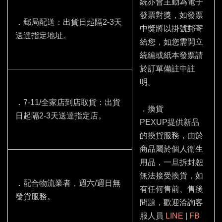
統亦會主動為電子
發票對獎，如發票
．郵局配送：出貨日起隔2-3天
中獎將以掛號郵寄
送達指定地址。
給您，如您需開立
統編或紙本發票請
於訂單備註中註
明。
．7-11/全家店到店取貨：出貨
．換貨
日起隔2-3天送達指定店。
PEXUP提供新品
的換貨服務，由於
商品屬於個人衛生
用品，一旦拆封恕
無法接受換貨，如
．配合物流業者，週六/週日無
有任何售前、售後
發貨服務。
問題，歡迎洽詢客
服人員
LINE
|
FB