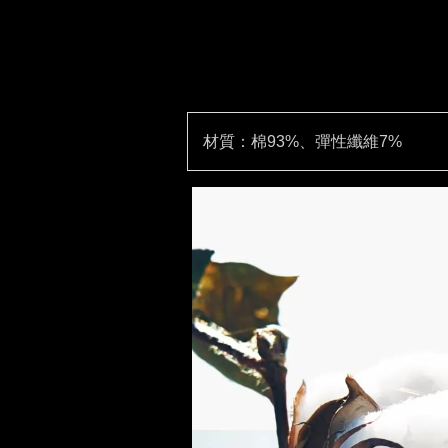
材質：棉93%、彈性纖維7%