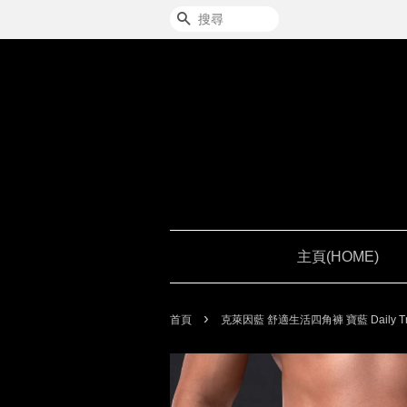
搜尋
主頁(HOME)
›
首頁
克萊因藍 舒適生活四角褲 寶藍 Daily Trunks 