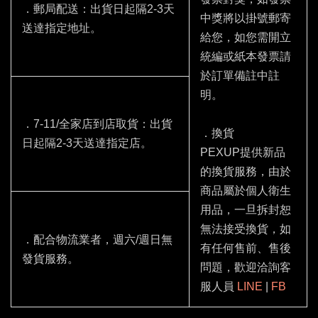
．郵局配送：出貨日起隔2-3天
中獎將以掛號郵寄
送達指定地址。
給您，如您需開立
統編或紙本發票請
於訂單備註中註
明。
．7-11/全家店到店取貨：出貨
．換貨
日起隔2-3天送達指定店。
PEXUP提供新品
的換貨服務，由於
商品屬於個人衛生
用品，一旦拆封恕
無法接受換貨，如
．配合物流業者，週六/週日無
有任何售前、售後
發貨服務。
問題，歡迎洽詢客
服人員
LINE
|
FB