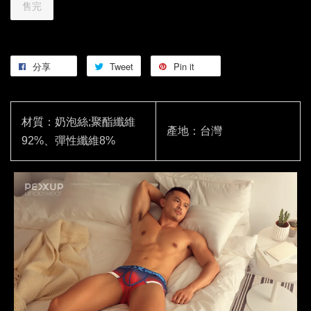
售完
分享
Tweet
Pin it
材質：奶泡絲;聚酯纖維
產地：台灣
92%、彈性纖維8%