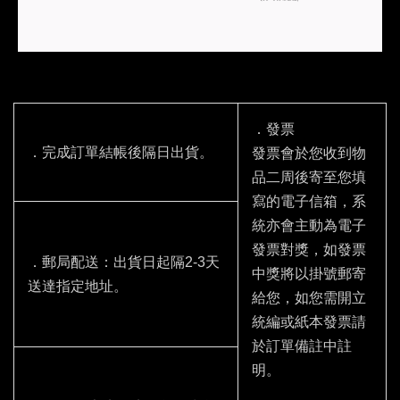
．發票
．完成訂單結帳後隔日出貨。
發票會於您收到物
品二周後寄至您填
寫的電子信箱，系
統亦會主動為電子
發票對獎，如發票
．郵局配送：出貨日起隔2-3天
中獎將以掛號郵寄
送達指定地址。
給您，如您需開立
統編或紙本發票請
於訂單備註中註
明。