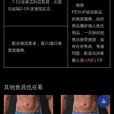
．7-11/全家店到店取貨：出貨
．換貨
日起隔2-3天送達指定店。
PEXUP提供新品
的換貨服務，由於
商品屬於個人衛生
用品，一旦拆封恕
無法接受換貨，如
．配合物流業者，週六/週日無
有任何售前、售後
發貨服務。
問題，歡迎洽詢客
服人員
LINE
|
FB
其他會員也在看
XL
追加