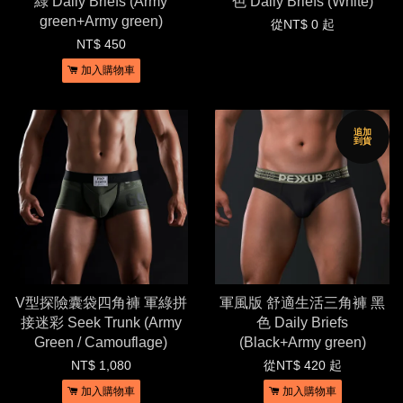
綠 Daily Briefs (Army
色 Daily Briefs (White)
green+Army green)
從
NT$ 0
起
NT$ 450
加入購物車
追加
到貨
V型探險囊袋四角褲 軍綠拼
軍風版 舒適生活三角褲 黑
接迷彩 Seek Trunk (Army
色 Daily Briefs
Green / Camouflage)
(Black+Army green)
NT$ 1,080
從
NT$ 420
起
加入購物車
加入購物車