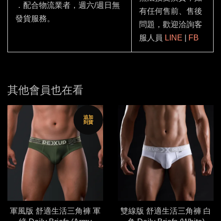
．配合物流業者，週六/週日無
有任何售前、售後
發貨服務。
問題，歡迎洽詢客
服人員
LINE
|
FB
其他會員也在看
追加
到貨
軍風版 舒適生活三角褲 軍
雙線版 舒適生活三角褲 白