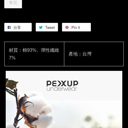
售完
分享
Tweet
Pin it
材質：棉93%、彈性纖維
產地：台灣
7%