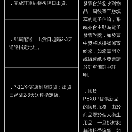
．完成訂單結帳後隔日出貨。
發票會於您收到物
品二周後寄至您填
寫的電子信箱，系
統亦會主動為電子
發票對獎，如發票
．郵局配送：出貨日起隔2-3天
中獎將以掛號郵寄
送達指定地址。
給您，如您需開立
統編或紙本發票請
於訂單備註中註
明。
．7-11/全家店到店取貨：出貨
．換貨
日起隔2-3天送達指定店。
PEXUP提供新品
的換貨服務，由於
商品屬於個人衛生
用品，一旦拆封恕
無法接受換貨，如