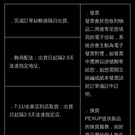
．發票
．完成訂單結帳後隔日出貨。
發票會於您收到物
品二周後寄至您填
寫的電子信箱，系
統亦會主動為電子
發票對獎，如發票
．郵局配送：出貨日起隔2-3天
中獎將以掛號郵寄
送達指定地址。
給您，如您需開立
統編或紙本發票請
於訂單備註中註
明。
．7-11/全家店到店取貨：出貨
．換貨
日起隔2-3天送達指定店。
PEXUP提供新品
的換貨服務，由於
商品屬於個人衛生