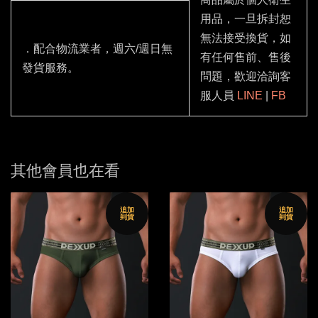
用品，一旦拆封恕
無法接受換貨，如
．配合物流業者，週六/週日無
有任何售前、售後
發貨服務。
問題，歡迎洽詢客
服人員
LINE
|
FB
其他會員也在看
追加
追加
到貨
到貨