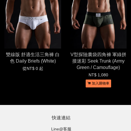
雙線版 舒適生活三角褲 白
V型探險囊袋四角褲 軍綠拼
色 Daily Briefs (White)
接迷彩 Seek Trunk (Army
Green / Camouflage)
從
NT$ 0
起
NT$ 1,080
加入購物車
快速連結
Line@客服