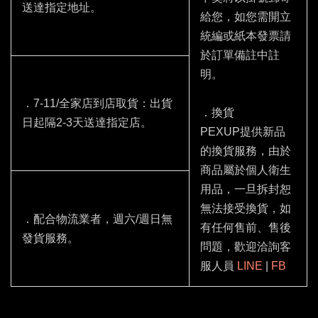
送達指定地址。
給您，如您需開立
統編或紙本發票請
於訂單備註中註
明。
．7-11/全家店到店取貨：出貨
．換貨
日起隔2-3天送達指定店。
PEXUP提供新品
的換貨服務，由於
商品屬於個人衛生
用品，一旦拆封恕
無法接受換貨，如
．配合物流業者，週六/週日無
有任何售前、售後
發貨服務。
問題，歡迎洽詢客
服人員
LINE
|
FB