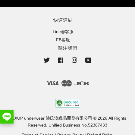
快速連結
Line@客服
FB客服
關注我們
Twitter
Facebook
Instagram
YouTube
Visa
Master
JCB
PEXUP underwear 沛氏澳織品開發有限公司 © 2026 All Rights
Reserved. Unified Business No.52387433