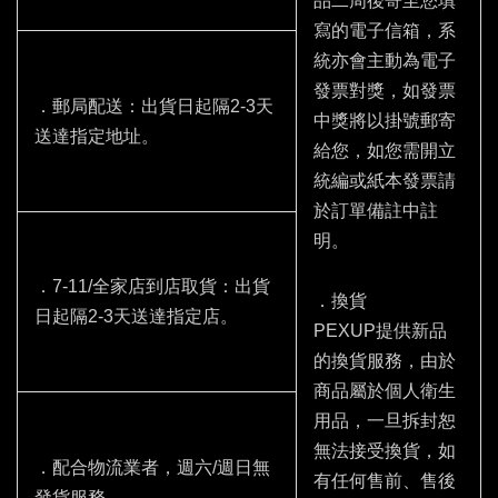
品二周後寄至您填
寫的電子信箱，系
統亦會主動為電子
發票對獎，如發票
．郵局配送：出貨日起隔2-3天
中獎將以掛號郵寄
送達指定地址。
給您，如您需開立
統編或紙本發票請
於訂單備註中註
明。
．7-11/全家店到店取貨：出貨
．換貨
日起隔2-3天送達指定店。
PEXUP提供新品
的換貨服務，由於
商品屬於個人衛生
用品，一旦拆封恕
無法接受換貨，如
．配合物流業者，週六/週日無
有任何售前、售後
發貨服務。