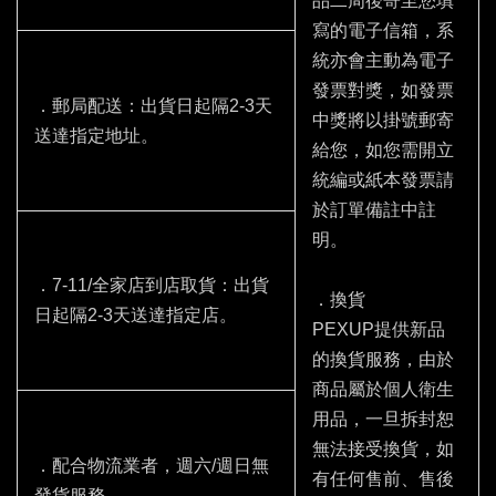
品二周後寄至您填
寫的電子信箱，系
統亦會主動為電子
發票對獎，如發票
．郵局配送：出貨日起隔2-3天
中獎將以掛號郵寄
送達指定地址。
給您，如您需開立
統編或紙本發票請
於訂單備註中註
明。
．7-11/全家店到店取貨：出貨
．換貨
日起隔2-3天送達指定店。
PEXUP提供新品
的換貨服務，由於
商品屬於個人衛生
用品，一旦拆封恕
無法接受換貨，如
．配合物流業者，週六/週日無
有任何售前、售後
發貨服務。