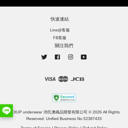
快速連結
Line@客服
FB客服
關注我們
Twitter
Facebook
Instagram
YouTube
Visa
Master
JCB
PEXUP underwear 沛氏澳織品開發有限公司 © 2026 All Rights
Reserved. Unified Business No.52387433